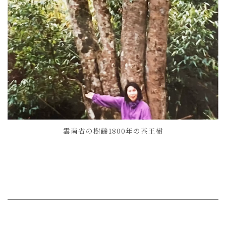
雲南省の樹齢1800年の茶王樹